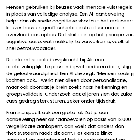
Mensen gebruiken bij keuzes vaak mentale vuistregels
in plaats van volledige analyse. Een AI-aanbeveling
helpt dan als snelle cognitieve shortcut: het reduceert
keuzestress en geeft schijnbaar structuur aan een
overvloed aan opties. Dat sluit aan op het principe van
cognitive ease: wat makkelijk te verwerken is, voelt al
snel betrouwbaarder.
Daar komt sociale bewijskracht bij. Als een
aanbeveling lijkt te passen bij wat anderen doen, stijgt
de geloofwaardigheid. Een AI die zegt: “Mensen zoals jij
kochten ook…” werkt niet alleen door personalisatie,
maar ook doordat je brein zoekt naar herkenning en
groepsvalidatie. Onderzoek laat al jaren zien dat zulke
cues gedrag sterk sturen, zeker onder tijdsdruk.
Framing speelt ook een grote rol. Zet je een
aanbeveling neer als “aanbevolen op basis van 12.000
vergelijkbare aankopen”, dan voelt dat anders dan
“het systeem raadt dit aan”. Het eerste klinkt
concreet en onderbouwd, het tweede abstract en