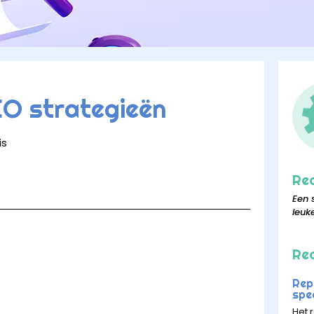
EO strategieën
is
Re
Een 
leuk
Rec
Rep
spee
Het r