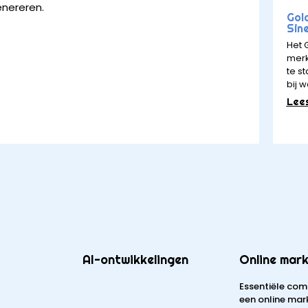
enereren.
Gol
Sin
Het 
merk
te st
bij w
Lee
AI-ontwikkelingen
Online mark
Essentiële com
een online mar