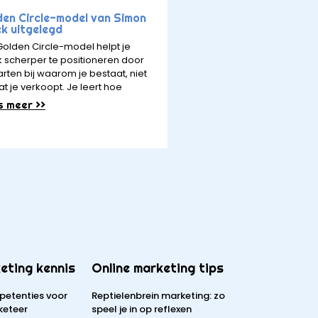
den Circle-model van Simon
ek uitgelegd
Golden Circle-model helpt je
 scherper te positioneren door
arten bij waarom je bestaat, niet
at je verkoopt. Je leert hoe
s meer >>
eting kennis
Online marketing tips
petenties voor
Reptielenbrein marketing: zo
keteer
speel je in op reflexen