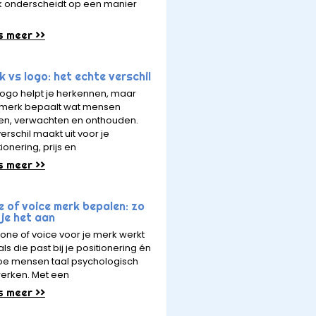
 onderscheidt op een manier
s meer >>
 vs logo: het echte verschil
logo helpt je herkennen, maar
merk bepaalt wat mensen
en, verwachten en onthouden.
erschil maakt uit voor je
ionering, prijs en
s meer >>
e of voice merk bepalen: zo
je het aan
tone of voice voor je merk werkt
ls die past bij je positionering én
hoe mensen taal psychologisch
erken. Met een
s meer >>