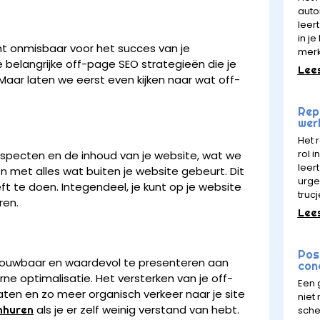
auto
leert
in j
t onmisbaar voor het succes van je
mer
e belangrijke off-page SEO strategieën die je
Lee
Maar laten we eerst even kijken naar wat off-
Rept
wer
Het 
rol 
aspecten en de inhoud van je website, wat we
leer
met alles wat buiten je website gebeurt. Dit
urge
ft te doen. Integendeel, je kunt op je website
trucj
ren.
Lee
Pos
trouwbaar en waardevol te presenteren aan
con
e optimalisatie. Het versterken van je off-
Een 
ten en zo meer organisch verkeer naar je site
niet
als je er zelf weinig verstand van hebt.
inhuren
sche