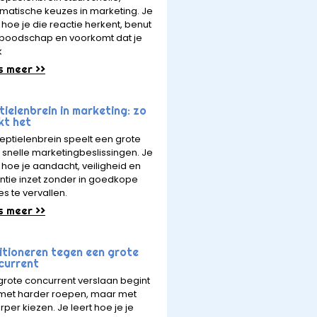
matische keuzes in marketing. Je
 hoe je die reactie herkent, benut
e boodschap en voorkomt dat je
k
s meer >>
ielenbrein in marketing: zo
kt het
reptielenbrein speelt een grote
in snelle marketingbeslissingen. Je
t hoe je aandacht, veiligheid en
ntie inzet zonder in goedkope
es te vervallen.
s meer >>
itioneren tegen een grote
current
grote concurrent verslaan begint
 met harder roepen, maar met
rper kiezen. Je leert hoe je je