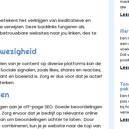
merk
die
Lee
 betekent het verkrijgen van kwalitatieve en
e verwijzen. Deze backlinks fungeren als
Merk
trouwbare websites naar jou linken, des te
Een 
een 
voel
nwezigheid
Dat v
posit
elen van je content op diverse platforms kan de
Lee
ociale signalen, zoals likes, shares en reacties,
nt en boeiend is. Zorg er dus voor dat je actief
terken.
Ton
pak 
gen
Een 
pas a
dragen aan je off-page SEO. Goede beoordelingen
bij 
verw
org ervoor dat je bedrijf op relevante online
an om beoordelingen achter te laten. Door
Lee
 te combineren, kun je je website naar de top van