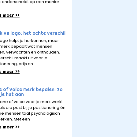
 onderscheidt op een manier
s meer >>
 vs logo: het echte verschil
logo helpt je herkennen, maar
merk bepaalt wat mensen
en, verwachten en onthouden.
erschil maakt uit voor je
ionering, prijs en
s meer >>
e of voice merk bepalen: zo
je het aan
tone of voice voor je merk werkt
ls die past bij je positionering én
hoe mensen taal psychologisch
erken. Met een
s meer >>