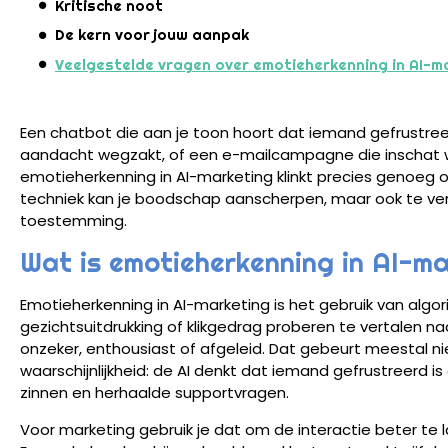
Kritische noot
De kern voor jouw aanpak
Veelgestelde vragen over emotieherkenning in AI-m
Een chatbot die aan je toon hoort dat iemand gefrustree
aandacht wegzakt, of een e-mailcampagne die inschat 
emotieherkenning in AI-marketing klinkt precies genoeg 
techniek kan je boodschap aanscherpen, maar ook te ver
toestemming.
Wat is emotieherkenning in AI-m
Emotieherkenning in AI-marketing is het gebruik van algori
gezichtsuitdrukking of klikgedrag proberen te vertalen n
onzeker, enthousiast of afgeleid. Dat gebeurt meestal ni
waarschijnlijkheid: de AI denkt dat iemand gefrustreerd is
zinnen en herhaalde supportvragen.
Voor marketing gebruik je dat om de interactie beter te l