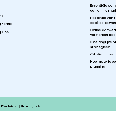
Essentiële com
een online mar
en
Het einde van 
cookies: server
g Kennis
Online aanwez
 Tips
versterken doe 
3 belangrijke 
strategieën
Citation flow
Hoe maak je e
planning
|
|
|
Disclaimer
Privacybeleid