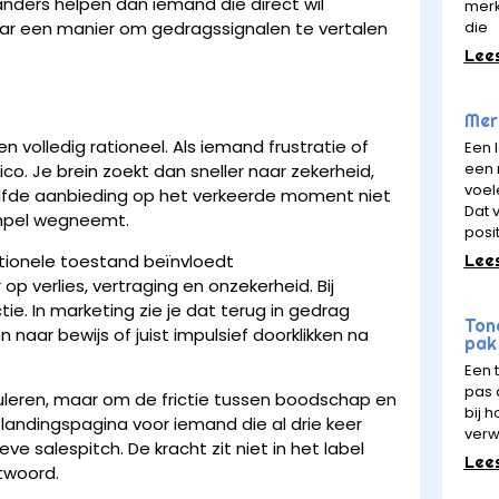
anders helpen dan iemand die direct wil
merk
die
aar een manier om gedragssignalen te vertalen
Lee
Merk
 volledig rationeel. Als iemand frustratie of
Een 
een 
ico. Je brein zoekt dan sneller naar zekerheid,
voel
zelfde aanbieding op het verkeerde moment niet
Dat v
rempel wegneemt.
posit
Lee
otionele toestand beïnvloedt
p verlies, vertraging en onzekerheid. Bij
ie. In marketing zie je dat terug in gedrag
Ton
naar bewijs of juist impulsief doorklikken na
pak 
Een 
pas a
leren, maar om de frictie tussen boodschap en
bij 
landingspagina voor iemand die al drie keer
verw
ve salespitch. De kracht zit niet in het label
Lee
ntwoord.