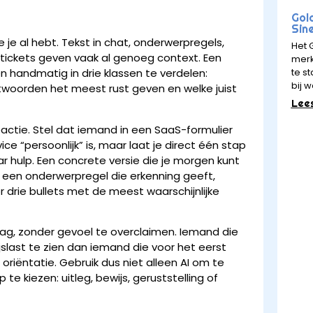
Gol
Sin
je al hebt. Tekst in chat, onderwerpregels,
Het 
tickets geven vaak al genoeg context. Een
merk
te st
handmatig in drie klassen te verdelen:
bij w
ntwoorden het meest rust geven en welke juist
Lee
ctie. Stel dat iemand in een SaaS-formulier
ice “persoonlijk” is, maar laat je direct één stap
ar hulp. Een concrete versie die je morgen kunt
 een onderwerpregel die erkenning geeft,
r drie bullets met de meest waarschijnlijke
ag, zonder gevoel te overclaimen. Iemand die
slast te zien dan iemand die voor het eerst
riëntatie. Gebruik dus niet alleen AI om te
te kiezen: uitleg, bewijs, geruststelling of