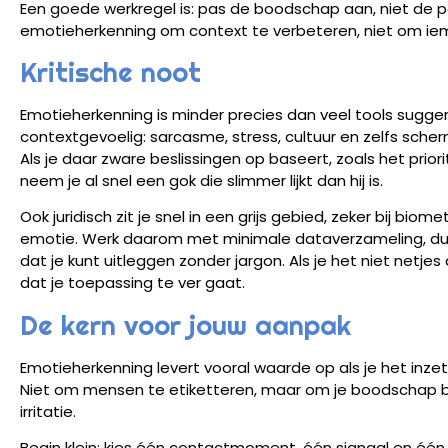
Een goede werkregel is: pas de boodschap aan, niet de p
emotieherkenning om context te verbeteren, niet om iem
Kritische noot
Emotieherkenning is minder precies dan veel tools suggere
contextgevoelig: sarcasme, stress, cultuur en zelfs sch
Als je daar zware beslissingen op baseert, zoals het prior
neem je al snel een gok die slimmer lijkt dan hij is.
Ook juridisch zit je snel in een grijs gebied, zeker bij bi
emotie. Werk daarom met minimale dataverzameling, dui
dat je kunt uitleggen zonder jargon. Als je het niet netjes
dat je toepassing te ver gaat.
De kern voor jouw aanpak
Emotieherkenning levert vooral waarde op als je het inzet
Niet om mensen te etiketteren, maar om je boodschap bete
irritatie.
Begin klein: kies één contactmoment, één signaal en één