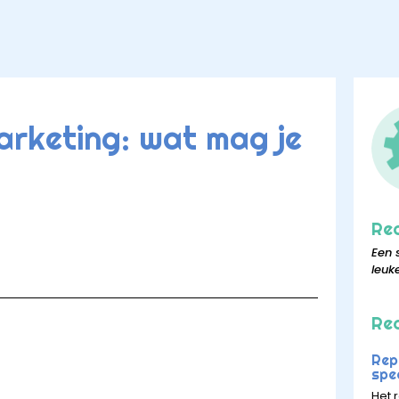
arketing: wat mag je
Re
Een 
leuk
Rec
Rep
spee
Het r