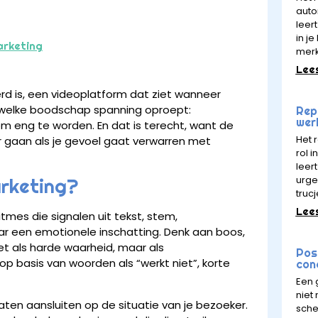
auto
leert
in j
arketing
mer
Lee
rd is, een videoplatform dat ziet wanneer
welke boodschap spanning oproept:
Rept
wer
om eng te worden. En dat is terecht, want de
Het 
 gaan als je gevoel gaat verwarren met
rol 
leer
urge
arketing?
trucj
Lee
tmes die signalen uit tekst, stem,
aar een emotionele inschatting. Denk aan boos,
et als harde waarheid, maar als
Pos
 op basis van woorden als “werkt niet”, korte
con
Een 
niet
aten aansluiten op de situatie van je bezoeker.
sche