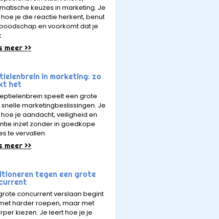
matische keuzes in marketing. Je
 hoe je die reactie herkent, benut
e boodschap en voorkomt dat je
k
s meer >>
ielenbrein in marketing: zo
kt het
reptielenbrein speelt een grote
in snelle marketingbeslissingen. Je
t hoe je aandacht, veiligheid en
ntie inzet zonder in goedkope
es te vervallen.
s meer >>
itioneren tegen een grote
current
grote concurrent verslaan begint
 met harder roepen, maar met
rper kiezen. Je leert hoe je je