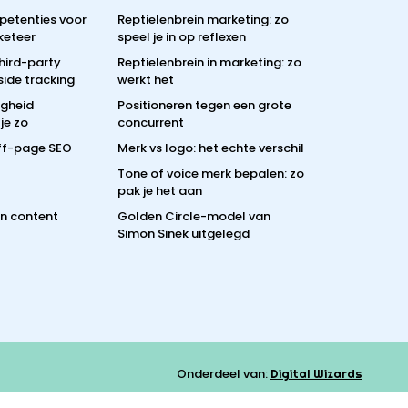
petenties voor
Reptielenbrein marketing: zo
keteer
speel je in op reflexen
third-party
Reptielenbrein in marketing: zo
side tracking
werkt het
igheid
Positioneren tegen een grote
je zo
concurrent
off-page SEO
Merk vs logo: het echte verschil
Tone of voice merk bepalen: zo
pak je het aan
en content
Golden Circle-model van
Simon Sinek uitgelegd
Onderdeel van:
Digital Wizards