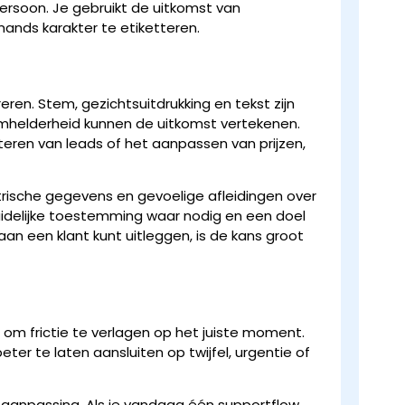
ersoon. Je gebruikt de uitkomst van
ands karakter te etiketteren.
ren. Stem, gezichtsuitdrukking en tekst zijn
ermhelderheid kunnen de uitkomst vertekenen.
iteren van leads of het aanpassen van prijzen,
ometrische gegevens en gevoelige afleidingen over
delijke toestemming waar nodig en een doel
 aan een klant kunt uitleggen, is de kans groot
 om frictie te verlagen op het juiste moment.
r te laten aansluiten op twijfel, urgentie of
 aanpassing. Als je vandaag één supportflow,