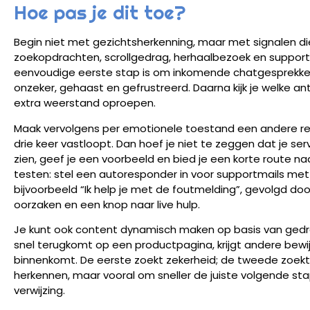
Hoe pas je dit toe?
Begin niet met gezichtsherkenning, maar met signalen die 
zoekopdrachten, scrollgedrag, herhaalbezoek en support
eenvoudige eerste stap is om inkomende chatgesprekken 
onzeker, gehaast en gefrustreerd. Daarna kijk je welke a
extra weerstand oproepen.
Maak vervolgens per emotionele toestand een andere rea
drie keer vastloopt. Dan hoef je niet te zeggen dat je serv
zien, geef je een voorbeeld en bied je een korte route na
testen: stel een autoresponder in voor supportmails met
bijvoorbeeld “Ik help je met de foutmelding”, gevolgd doo
oorzaken en een knop naar live hulp.
Je kunt ook content dynamisch maken op basis van gedr
snel terugkomt op een productpagina, krijgt andere bewij
binnenkomt. De eerste zoekt zekerheid; de tweede zoekt o
herkennen, maar vooral om sneller de juiste volgende stap 
verwijzing.