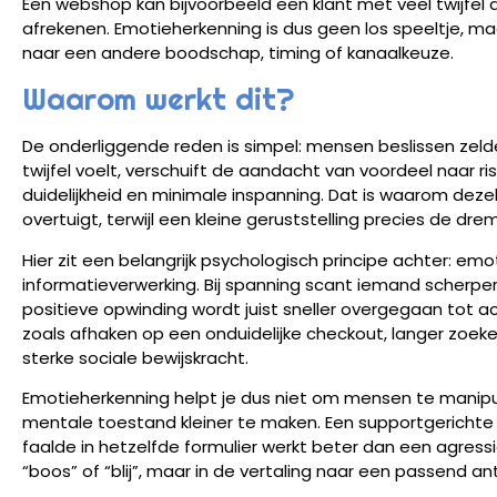
Een webshop kan bijvoorbeeld een klant met veel twijfel 
afrekenen. Emotieherkenning is dus geen los speeltje, m
naar een andere boodschap, timing of kanaalkeuze.
Waarom werkt dit?
De onderliggende reden is simpel: mensen beslissen zelden
twijfel voelt, verschuift de aandacht van voordeel naar ris
duidelijkheid en minimale inspanning. Dat is waarom de
overtuigt, terwijl een kleine geruststelling precies de d
Hier zit een belangrijk psychologisch principe achter: em
informatieverwerking. Bij spanning scant iemand scherper o
positieve opwinding wordt juist sneller overgegaan tot act
zoals afhaken op een onduidelijke checkout, langer zoeken 
sterke sociale bewijskracht.
Emotieherkenning helpt je dus niet om mensen te manipu
mentale toestand kleiner te maken. Een supportgerichte 
faalde in hetzelfde formulier werkt beter dan een agressie
“boos” of “blij”, maar in de vertaling naar een passend a