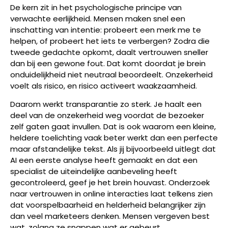
De kern zit in het psychologische principe van
verwachte eerlijkheid. Mensen maken snel een
inschatting van intentie: probeert een merk me te
helpen, of probeert het iets te verbergen? Zodra die
tweede gedachte opkomt, daalt vertrouwen sneller
dan bij een gewone fout. Dat komt doordat je brein
onduidelijkheid niet neutraal beoordeelt. Onzekerheid
voelt als risico, en risico activeert waakzaamheid.
Daarom werkt transparantie zo sterk. Je haalt een
deel van de onzekerheid weg voordat de bezoeker
zelf gaten gaat invullen. Dat is ook waarom een kleine,
heldere toelichting vaak beter werkt dan een perfecte
maar afstandelijke tekst. Als jij bijvoorbeeld uitlegt dat
AI een eerste analyse heeft gemaakt en dat een
specialist de uiteindelijke aanbeveling heeft
gecontroleerd, geef je het brein houvast. Onderzoek
naar vertrouwen in online interacties laat telkens zien
dat voorspelbaarheid en helderheid belangrijker zijn
dan veel marketeers denken. Mensen vergeven best
wat, zolang ze snappen wat er gebeurt.