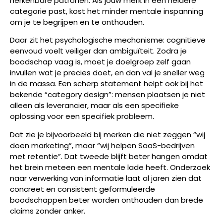
herkenbare patronen. Als jouw merk in één heldere
categorie past, kost het minder mentale inspanning
om je te begrijpen en te onthouden.
Daar zit het psychologische mechanisme: cognitieve
eenvoud voelt veiliger dan ambiguïteit. Zodra je
boodschap vaag is, moet je doelgroep zelf gaan
invullen wat je precies doet, en dan val je sneller weg
in de massa. Een scherp statement helpt ook bij het
bekende “category design”: mensen plaatsen je niet
alleen als leverancier, maar als een specifieke
oplossing voor een specifiek probleem.
Dat zie je bijvoorbeeld bij merken die niet zeggen “wij
doen marketing”, maar “wij helpen SaaS-bedrijven
met retentie”. Dat tweede blijft beter hangen omdat
het brein meteen een mentale lade heeft. Onderzoek
naar verwerking van informatie laat al jaren zien dat
concreet en consistent geformuleerde
boodschappen beter worden onthouden dan brede
claims zonder anker.