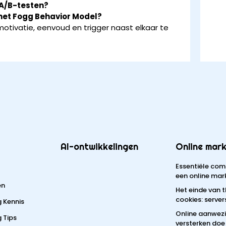
 A/B-testen?
n het Fogg Behavior Model?
tivatie, eenvoud en trigger naast elkaar te
AI-ontwikkelingen
Online mark
Essentiële com
een online mar
en
Het einde van 
cookies: server
g Kennis
Online aanwez
 Tips
versterken doe 