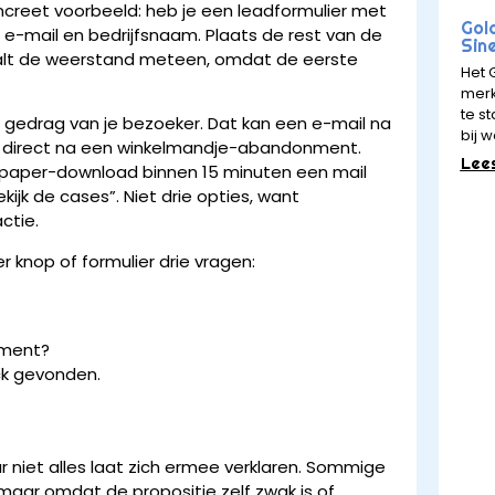
ncreet voorbeeld: heb je een leadformulier met
Gol
 e-mail en bedrijfsnaam. Plaats de rest van de
Sin
daalt de weerstand meteen, omdat de eerste
Het 
merk
te st
et gedrag van je bezoeker. Dat kan een e-mail na
bij w
er direct na een winkelmandje-abandonment.
Lee
paper-download binnen 15 minuten een mail
kijk de cases”. Niet drie opties, want
ctie.
r knop of formulier drie vragen:
moment?
ck gevonden.
 niet alles laat zich ermee verklaren. Sommige
maar omdat de propositie zelf zwak is of