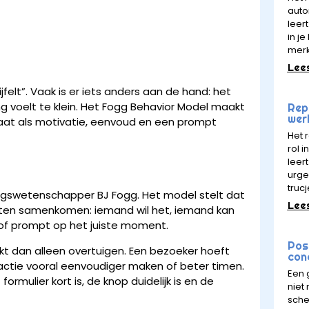
auto
leert
in j
mer
Lee
jfelt”. Vaak is er iets anders aan de hand: het
ng voelt te klein. Het Fogg Behavior Model maakt
Rept
wer
taat als motivatie, eenvoud en een prompt
Het 
rol 
leer
urge
trucj
gswetenschapper BJ Fogg. Het model stelt dat
Lee
nten samenkomen: iemand wil het, iemand kan
r of prompt op het juiste moment.
Pos
jkt dan alleen overtuigen. Een bezoeker hoeft
con
actie vooral eenvoudiger maken of beter timen.
Een 
ormulier kort is, de knop duidelijk is en de
niet
sche