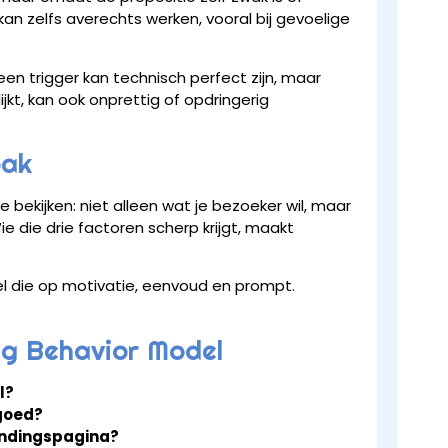
n zelfs averechts werken, vooral bij gevoelige
 een trigger kan technisch perfect zijn, maar
ijkt, kan ook onprettig of opdringerig
pak
bekijken: niet alleen wat je bezoeker wil, maar
e die drie factoren scherp krijgt, maakt
el die op motivatie, eenvoud en prompt.
gg Behavior Model
l?
goed?
landingspagina?