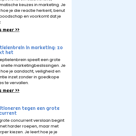
matische keuzes in marketing. Je
 hoe je die reactie herkent, benut
e boodschap en voorkomt dat je
k
s meer >>
ielenbrein in marketing: zo
kt het
reptielenbrein speelt een grote
in snelle marketingbeslissingen. Je
t hoe je aandacht, veiligheid en
ntie inzet zonder in goedkope
es te vervallen.
s meer >>
itioneren tegen een grote
current
grote concurrent verslaan begint
 met harder roepen, maar met
rper kiezen. Je leert hoe je je