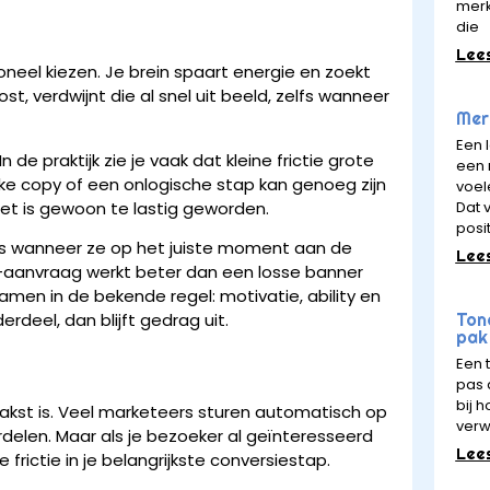
merk
die
Lee
eel kiezen. Je brein spaart energie en zoekt
, verdwijnt die al snel uit beeld, zelfs wanneer
Merk
Een 
de praktijk zie je vaak dat kleine frictie grote
een 
ijke copy of een onlogische stap kan genoeg zijn
voel
Dat v
het is gewoon te lastig geworden.
posit
as wanneer ze op het juiste moment aan de
Lee
-aanvraag werkt beter dan een losse banner
amen in de bekende regel: motivatie, ability en
Ton
deel, dan blijft gedrag uit.
pak 
Een 
pas a
bij 
akst is. Veel marketeers sturen automatisch op
verw
delen. Maar als je bezoeker al geïnteresseerd
Lee
frictie in je belangrijkste conversiestap.