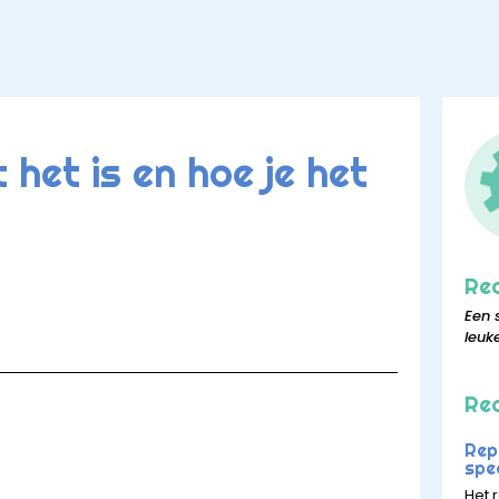
het is en hoe je het
Re
Een 
leuk
Rec
Rep
spee
Het r