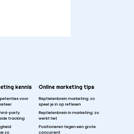
eting kennis
Online marketing tips
petenties voor
Reptielenbrein marketing: zo
keteer
speel je in op reflexen
third-party
Reptielenbrein in marketing: zo
side tracking
werkt het
igheid
Positioneren tegen een grote
je zo
concurrent