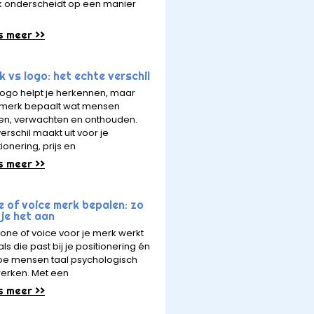
 onderscheidt op een manier
s meer >>
 vs logo: het echte verschil
logo helpt je herkennen, maar
merk bepaalt wat mensen
en, verwachten en onthouden.
erschil maakt uit voor je
ionering, prijs en
s meer >>
e of voice merk bepalen: zo
je het aan
tone of voice voor je merk werkt
ls die past bij je positionering én
hoe mensen taal psychologisch
erken. Met een
s meer >>