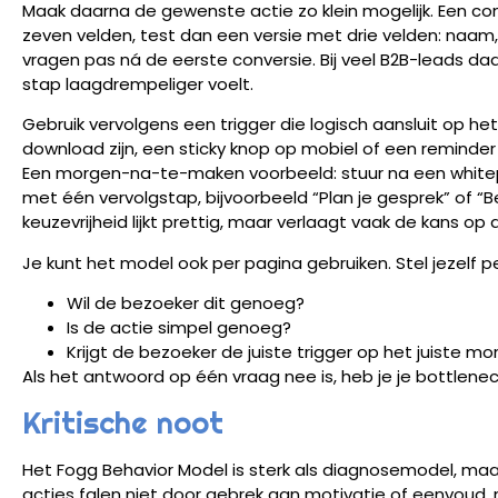
Maak daarna de gewenste actie zo klein mogelijk. Een co
zeven velden, test dan een versie met drie velden: naam,
vragen pas ná de eerste conversie. Bij veel B2B-leads 
stap laagdrempeliger voelt.
Gebruik vervolgens een trigger die logisch aansluit op h
download zijn, een sticky knop op mobiel of een remind
Een morgen-na-te-maken voorbeeld: stuur na een white
met één vervolgstap, bijvoorbeeld “Plan je gesprek” of “Be
keuzevrijheid lijkt prettig, maar verlaagt vaak de kans op a
Je kunt het model ook per pagina gebruiken. Stel jezelf pe
Wil de bezoeker dit genoeg?
Is de actie simpel genoeg?
Krijgt de bezoeker de juiste trigger op het juiste 
Als het antwoord op één vraag nee is, heb je je bottlene
Kritische noot
Het Fogg Behavior Model is sterk als diagnosemodel, maar
acties falen niet door gebrek aan motivatie of eenvoud, 