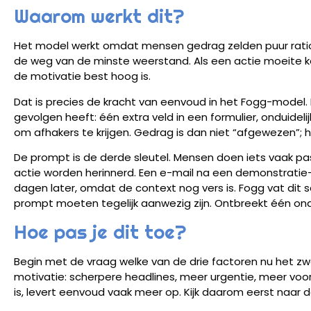
Waarom werkt dit?
Het model werkt omdat mensen gedrag zelden puur ration
de weg van de minste weerstand. Als een actie moeite kost
de motivatie best hoog is.
Dat is precies de kracht van eenvoud in het Fogg-model. In 
gevolgen heeft: één extra veld in een formulier, onduidel
om afhakers te krijgen. Gedrag is dan niet “afgewezen”; 
De prompt is de derde sleutel. Mensen doen iets vaak p
actie worden herinnerd. Een e-mail na een demonstratie
dagen later, omdat de context nog vers is. Fogg vat dit s
prompt moeten tegelijk aanwezig zijn. Ontbreekt één onder
Hoe pas je dit toe?
Begin met de vraag welke van de drie factoren nu het zw
motivatie: scherpere headlines, meer urgentie, meer voor
is, levert eenvoud vaak meer op. Kijk daarom eerst naar de 