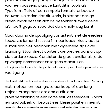
voor een passend plan. Je kunt dit in tools als
Typeform, Tally of een simpele formulierenbouwer
bouwen. De reden dat dit werkt, is niet het design
alleen, maar het feit dat de bezoeker al twee kleine
ja’s heeft gegeven voordat de e-mailvraag komt.
Maak daarna de opvolging consistent met de eerdere
keuze. Als iemand in stap 1 “meer leads” kiest, laat je
e-mail dan niet beginnen met algemene tips over
branding. Stuur direct content die precies aansluit op
die eerdere keuze. Consistentie groeit sneller als je de
opvolging herkenbaar en logisch maakt. Een
afwijkende boodschap doorbreekt juist het gevoel van
voortgang.
Je kunt dit ook gebruiken in sales of onboarding. Vraag
niet meteen om een grote aankoop of een lang
traject. Vraag eerst om een audit, een
proefberekening of een korte self-assessment. Zodra
iemand publiek of bewust een kleine positie inneemt,
wordt de volgende stap mentaal minder groot. Dat