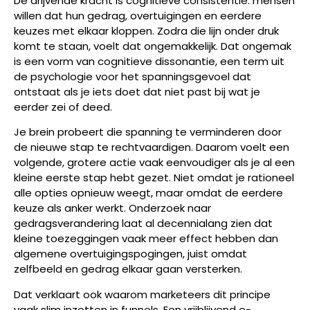
De drijvende kracht is cognitieve consistentie: mensen
willen dat hun gedrag, overtuigingen en eerdere
keuzes met elkaar kloppen. Zodra die lijn onder druk
komt te staan, voelt dat ongemakkelijk. Dat ongemak
is een vorm van cognitieve dissonantie, een term uit
de psychologie voor het spanningsgevoel dat
ontstaat als je iets doet dat niet past bij wat je
eerder zei of deed.
Je brein probeert die spanning te verminderen door
de nieuwe stap te rechtvaardigen. Daarom voelt een
volgende, grotere actie vaak eenvoudiger als je al een
kleine eerste stap hebt gezet. Niet omdat je rationeel
alle opties opnieuw weegt, maar omdat de eerdere
keuze als anker werkt. Onderzoek naar
gedragsverandering laat al decennialang zien dat
kleine toezeggingen vaak meer effect hebben dan
algemene overtuigingspogingen, juist omdat
zelfbeeld en gedrag elkaar gaan versterken.
Dat verklaart ook waarom marketeers dit principe
vaak slim inzetten in funnels. Een vrijblijvend e-