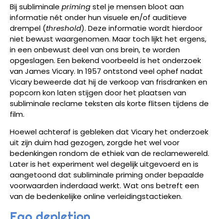
Bij subliminale
priming
stel je mensen bloot aan
informatie nét onder hun visuele en/of auditieve
drempel (
threshold
). Deze informatie wordt hierdoor
niet bewust waargenomen. Maar toch lijkt het ergens,
in een onbewust deel van ons brein, te worden
opgeslagen. Een bekend voorbeeld is het onderzoek
van James Vicary. In 1957 ontstond veel ophef nadat
Vicary beweerde dat hij de verkoop van frisdranken en
popcorn kon laten stijgen door het plaatsen van
subliminale reclame teksten als korte flitsen tijdens de
film.
Hoewel achteraf is gebleken dat Vicary het onderzoek
uit zijn duim had gezogen, zorgde het wel voor
bedenkingen rondom de ethiek van de reclamewereld.
Later is het experiment wel degelijk uitgevoerd en is
aangetoond dat subliminale priming onder bepaalde
voorwaarden inderdaad werkt. Wat ons betreft een
van de bedenkelijke online verleidingstactieken.
Ego depletion