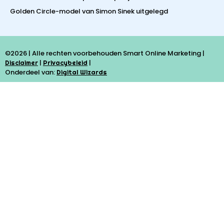
Golden Circle-model van Simon Sinek uitgelegd
©2026 | Alle rechten voorbehouden Smart Online Marketing |
|
|
Disclaimer
Privacybeleid
Onderdeel van:
Digital Wizards