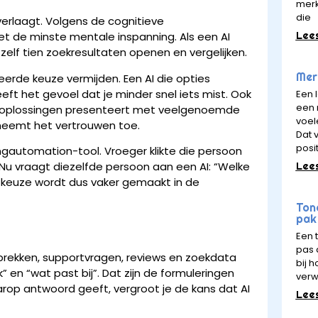
merk
die
verlaagt. Volgens de cognitieve
Lee
et de minste mentale inspanning. Als een AI
zelf tien zoekresultaten openen en vergelijken.
Merk
keerde keuze vermijden. Een AI die opties
t het gevoel dat je minder snel iets mist. Ook
Een 
een 
of oplossingen presenteert met veelgenoemde
voel
neemt het vertrouwen toe.
Dat v
posit
gautomation-tool. Vroeger klikte die persoon
Lee
 Nu vraagt diezelfde persoon aan een AI: “Welke
e keuze wordt dus vaker gemaakt in de
Ton
pak 
Een 
pas a
sprekken, supportvragen, reviews en zoekdata
bij 
k” en “wat past bij”. Dat zijn de formuleringen
verw
arop antwoord geeft, vergroot je de kans dat AI
Lee