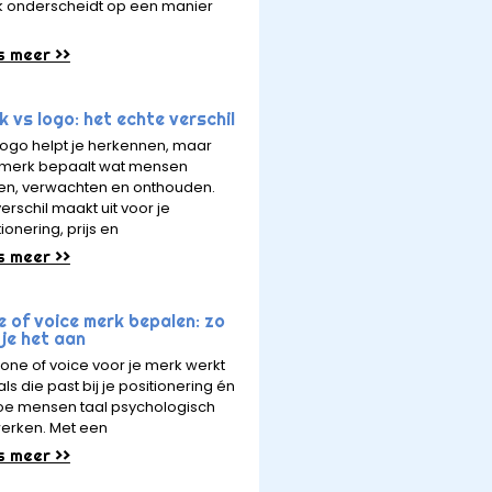
 onderscheidt op een manier
s meer >>
 vs logo: het echte verschil
logo helpt je herkennen, maar
merk bepaalt wat mensen
en, verwachten en onthouden.
erschil maakt uit voor je
ionering, prijs en
s meer >>
e of voice merk bepalen: zo
je het aan
tone of voice voor je merk werkt
ls die past bij je positionering én
hoe mensen taal psychologisch
erken. Met een
s meer >>