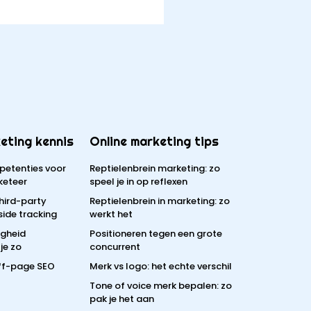
eting kennis
Online marketing tips
petenties voor
Reptielenbrein marketing: zo
keteer
speel je in op reflexen
third-party
Reptielenbrein in marketing: zo
side tracking
werkt het
igheid
Positioneren tegen een grote
je zo
concurrent
off-page SEO
Merk vs logo: het echte verschil
Tone of voice merk bepalen: zo
pak je het aan