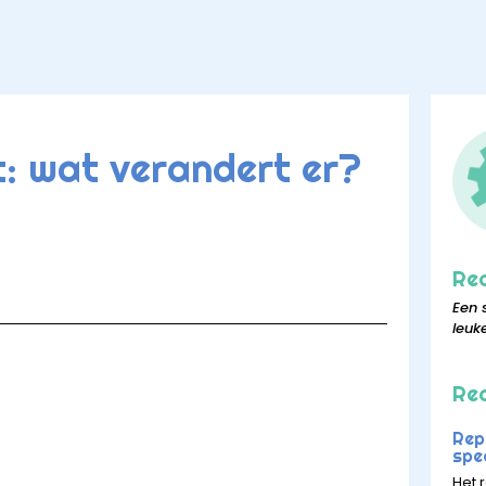
: wat verandert er?
Re
Een 
leuk
Rec
Rep
spee
Het r