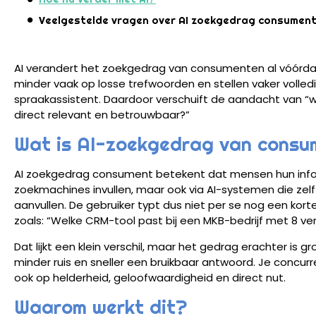
Veelgestelde vragen over AI zoekgedrag consumen
AI verandert het zoekgedrag van consumenten al vóórdat 
minder vaak op losse trefwoorden en stellen vaker volled
spraakassistent. Daardoor verschuift de aandacht van “w
direct relevant en betrouwbaar?”
Wat is AI-zoekgedrag van cons
AI zoekgedrag consument betekent dat mensen hun infor
zoekmachines invullen, maar ook via AI-systemen die zel
aanvullen. De gebruiker typt dus niet per se nog een kor
zoals: “Welke CRM-tool past bij een MKB-bedrijf met 8 ve
Dat lijkt een klein verschil, maar het gedrag erachter is 
minder ruis en sneller een bruikbaar antwoord. Je concur
ook op helderheid, geloofwaardigheid en direct nut.
Waarom werkt dit?