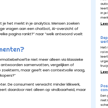
auto
t
leert
in j
mer
je het merkt in je analytics. Mensen zoeken
Lee
ige vragen aan een chatbot, AI-overzicht of
elke pagina rankt?” naar “welk antwoord voelt
Rept
wer
Het 
umenten?
rol 
leer
matiebehoefte niet meer alleen via klassieke
urge
f antwoorden samenvatten, vergelijken of
trucj
te zoekterm, maar geeft een contextvolle vraag,
Lee
rkopers?”
groter. De consument verwacht minder klikwerk,
Pos
reert daardoor niet alleen op vindbaarheid, maar
con
Een 
niet
sche