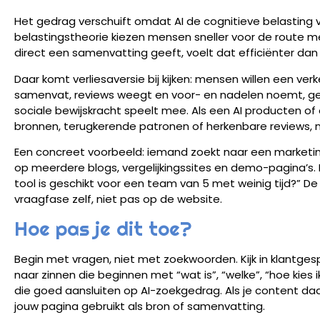
Het gedrag verschuift omdat AI de cognitieve belasting 
belastingstheorie kiezen mensen sneller voor de route m
direct een samenvatting geeft, voelt dat efficiënter dan 
Daar komt verliesaversie bij kijken: mensen willen een ver
samenvat, reviews weegt en voor- en nadelen noemt, geef
sociale bewijskracht speelt mee. Als een AI producten 
bronnen, terugkerende patronen of herkenbare reviews, 
Een concreet voorbeeld: iemand zoekt naar een marketin
op meerdere blogs, vergelijkingssites en demo-pagina’s.
tool is geschikt voor een team van 5 met weinig tijd?” D
vraagfase zelf, niet pas op de website.
Hoe pas je dit toe?
Begin met vragen, niet met zoekwoorden. Kijk in klantge
naar zinnen die beginnen met “wat is”, “welke”, “hoe kies i
die goed aansluiten op AI-zoekgedrag. Als je content da
jouw pagina gebruikt als bron of samenvatting.