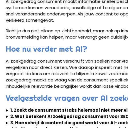
AI zoekgedrag consument maakt informatie sneller besch
systemen kunnen verouderde, onvolledige of te algemen
snel veranderende onderwerpen. Als jouw content te opper
verkeerd samengevat.
Richt je dus niet alleen op zichtbaarheid, maar ook op in
bronvermelding kan helpen, maar vervangt geen duidelijke
Hoe nu verder met AI?
AI zoekgedrag consument verschuift van zoeken naar vra
vergelijken naar direct kiezen. Wie daarop inspeelt met h
vergroot de kans om relevant te blijven in zowel zoekma
zoekgedrag maakt de vraag van de consument specifieker
inhoudelijke relevantie belangrijker wordt dan losse vindb
Veelgestelde vragen over AI zo
1. Zoekt de consument straks helemaal niet meer v
2. Wat betekent AI zoekgedrag consument voor SE
3. Hoe schrijf ik content die goed werkt voor AI-zo