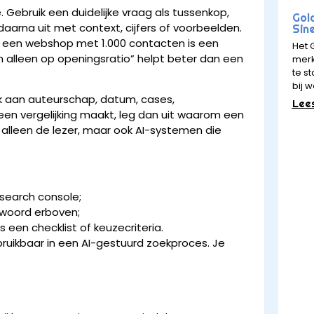
Gebruik een duidelijke vraag als tussenkop,
Gol
aarna uit met context, cijfers of voorbeelden.
Sin
r een webshop met 1.000 contacten is een
Het 
alleen op openingsratio” helpt beter dan een
merk
te st
bij w
k aan auteurschap, datum, cases,
Lee
d een vergelijking maakt, leg dan uit waarom een
t alleen de lezer, maar ook AI-systemen die
 search console;
ntwoord erboven;
 een checklist of keuzecriteria.
bruikbaar in een AI-gestuurd zoekproces. Je