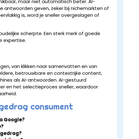
ikbaar, maar niet automatisch beter. AI-
e antwoorden geven, zeker bij nichemarkten of
vlakkig is, word je sneller overgeslagen of
houdelijke scherpte. Een sterk merk of goede
 expertise.
gen, van klikken naar samenvatten en van
eldere, betrouwbare en contextrijke content,
chines als AI-antwoorden. AI-gestuurd
 en het selectieproces sneller, waardoor
aarheid.
ekgedrag consument
ia Google?
O?
ekgedrag?