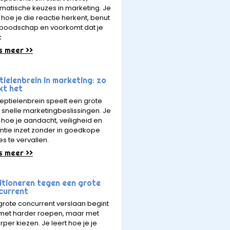
matische keuzes in marketing. Je
 hoe je die reactie herkent, benut
e boodschap en voorkomt dat je
k
s meer >>
ielenbrein in marketing: zo
kt het
reptielenbrein speelt een grote
in snelle marketingbeslissingen. Je
t hoe je aandacht, veiligheid en
ntie inzet zonder in goedkope
es te vervallen.
s meer >>
itioneren tegen een grote
current
grote concurrent verslaan begint
 met harder roepen, maar met
rper kiezen. Je leert hoe je je