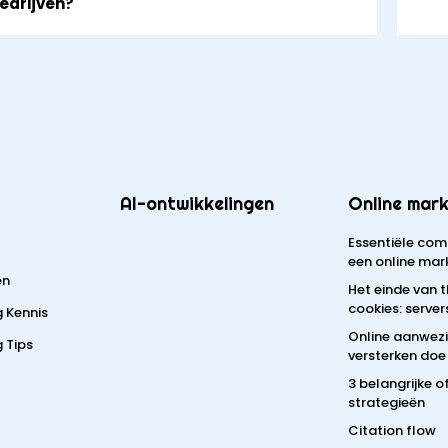
bedrijven?
AI-ontwikkelingen
Online mark
Essentiële com
een online mar
en
Het einde van 
cookies: server
g Kennis
Online aanwez
 Tips
versterken doe 
3 belangrijke 
strategieën
Citation flow