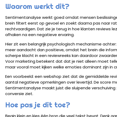
Waarom werkt dit?
Sentimentanalyse werkt goed omdat mensen beslissinge
brein filtert eerst op gevoel en zoekt daarna pas naar 
rechtvaardigen. Dat zie je terug in hoe klanten reviews 
afhaken na een negatieve ervaring.
Hier zit een belangrijk psychologisch mechanisme achter: 
meer aandacht dan positieve, omdat het brein die informat
scherpe klacht in een reviewreeks kan daardoor zwaard
Voor marketing betekent dat dat je niet alleen moet tellen
maar vooral moet kijken welke emoties dominant zijn in c
Een voorbeeld: een webshop ziet dat de gemiddelde reviews
aantal negatieve opmerkingen over levertijd. De score ma
Sentimentanalyse maakt juist die sluipende verschuiving 
conversie ziet.
Hoe pas je dit toe?
Begin klein en kies één bron die veel tekst bevat. Denk 