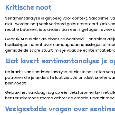
Kritische noot
Sentimentanalyse is gevoelig voor context. Sarcasme, vak
niet” worden nog vaak verkeerd geïnterpreteerd. Ook versc
reactie betekent iets anders dan een ingetogen review 
Gebruik AI dus niet als absolute waarheid. Controleer alti
beslissingen neemt over campagneaanpassingen of repu
gemiddelde score stuurt, mis je vaak de echte irritatiebro
Wat levert sentimentanalyse je 
De kracht van sentimentanalyse zit niet in het tellen va
patronen die je anders te laat ziet. Je ontdekt sneller w
beïnvloedt.
Gebruik het vandaag nog op één tekstbron en kijk niet all
het terugkerende thema achter de emotie. Daar zit meest
Veelgestelde vragen over sentim