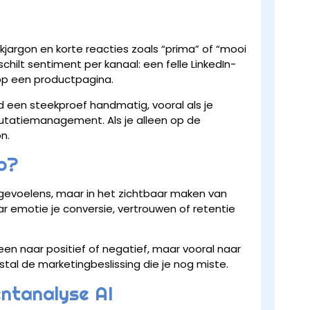
jargon en korte reacties zoals “prima” of “mooi
hilt sentiment per kanaal: een felle LinkedIn-
op een productpagina.
jd een steekproef handmatig, vooral als je
tatiemanagement. Als je alleen op de
n.
op?
n gevoelens, maar in het zichtbaar maken van
aar emotie je conversie, vertrouwen of retentie
een naar positief of negatief, maar vooral naar
al de marketingbeslissing die je nog miste.
entanalyse AI