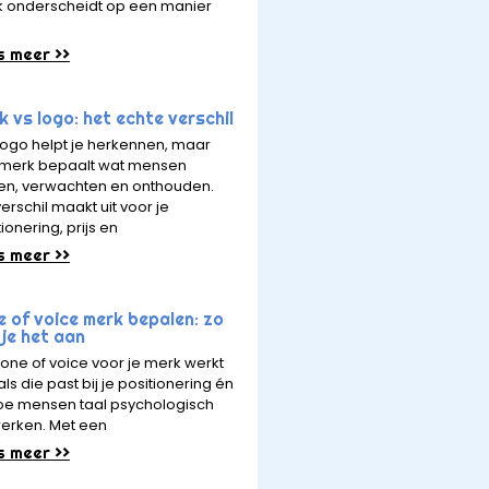
 onderscheidt op een manier
s meer >>
 vs logo: het echte verschil
logo helpt je herkennen, maar
merk bepaalt wat mensen
en, verwachten en onthouden.
erschil maakt uit voor je
ionering, prijs en
s meer >>
e of voice merk bepalen: zo
je het aan
tone of voice voor je merk werkt
ls die past bij je positionering én
hoe mensen taal psychologisch
erken. Met een
s meer >>