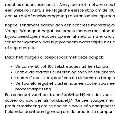
reacties onder social posts. Analyseer niet meteen alles te
een webshop runt, is een logische eerste stap om de 100
een AI-tool of analyseomgeving te laten labelen op too
Koppel sentiment daarna aan een concrete marketingvraa
Vraag: “Waar gaat negatieve emotie samen met afhaakge
bijvoorbeeld open reacties op een afmeldformulier analyse
“druk” terugkomen, dan is je probleem waarschijnlijk ni
of segmentatie.
Maak het morgen al toepasbaar met deze aanpak:
Verzamel 50 tot 100 tekstreacties uit één kanaal.
Laat AI de reacties clusteren op toon en terugkere
Lees zelf een steekproef van de uitkomsten terug o
Vertaal elk negatief cluster naar één actie, zoals 
procesaanpassing.
Een concreet voorbeeld: een SaaS-bedrijf ziet dat veel 
scoren op woorden als “onduidelijk”, “te veel stappen” en 
productmarketing om te gooien. Vaak is één aangepaste 
helderder dashboard genoeg om de emotie te dempen.