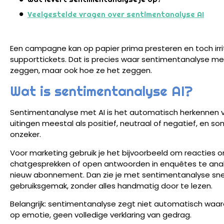
Veelgestelde vragen over sentimentanalyse AI
Een campagne kan op papier prima presteren en toch irrit
supporttickets. Dat is precies waar sentimentanalyse met 
zeggen, maar ook hoe ze het zeggen.
Wat is sentimentanalyse AI?
Sentimentanalyse met AI is het automatisch herkennen van
uitingen meestal als positief, neutraal of negatief, en so
onzeker.
Voor marketing gebruik je het bijvoorbeeld om reacties o
chatgesprekken of open antwoorden in enquêtes te analy
nieuw abonnement. Dan zie je met sentimentanalyse snel o
gebruiksgemak, zonder alles handmatig door te lezen.
Belangrijk: sentimentanalyse zegt niet automatisch waar
op emotie, geen volledige verklaring van gedrag.