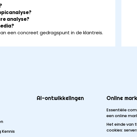
?
topicanalyse?
are analyse?
media?
an een concreet gedragspunt in de klantreis.
AI-ontwikkelingen
Online mark
Essentiële com
een online mar
en
Het einde van 
cookies: server
g Kennis