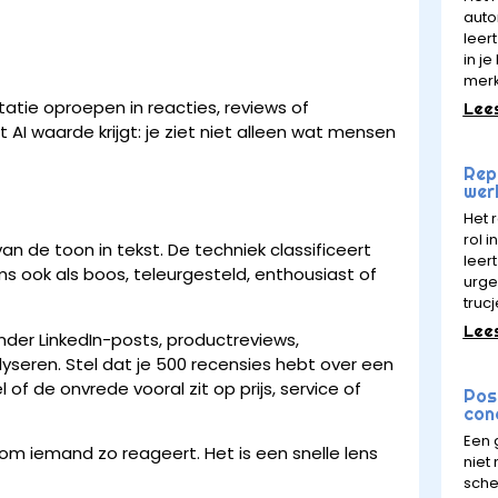
auto
leert
in j
mer
atie oproepen in reacties, reviews of
Lee
AI waarde krijgt: je ziet niet alleen wat mensen
Rept
wer
Het 
rol 
 de toon in tekst. De techniek classificeert
leer
ms ook als boos, teleurgesteld, enthousiast of
urge
trucj
Lee
nder LinkedIn-posts, productreviews,
seren. Stel dat je 500 recensies hebt over een
f de onvrede vooral zit op prijs, service of
Pos
con
Een 
om iemand zo reageert. Het is een snelle lens
niet
sche