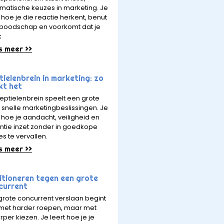
matische keuzes in marketing. Je
 hoe je die reactie herkent, benut
e boodschap en voorkomt dat je
k
s meer >>
ielenbrein in marketing: zo
kt het
reptielenbrein speelt een grote
in snelle marketingbeslissingen. Je
t hoe je aandacht, veiligheid en
ntie inzet zonder in goedkope
es te vervallen.
s meer >>
itioneren tegen een grote
current
grote concurrent verslaan begint
 met harder roepen, maar met
rper kiezen. Je leert hoe je je