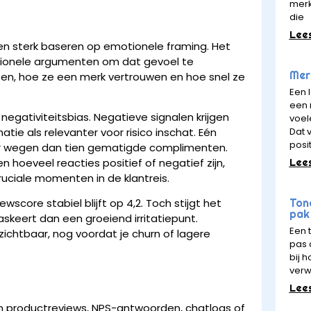
merk
die
Lee
n sterk baseren op emotionele framing. Het
rationele argumenten om dat gevoel te
Merk
lezen, hoe ze een merk vertrouwen en hoe snel ze
Een 
een 
negativiteitsbias. Negatieve signalen krijgen
voel
Dat v
ie als relevanter voor risico inschat. Eén
posit
er wegen dan tien gematigde complimenten.
Lee
 hoeveel reacties positief of negatief zijn,
ruciale momenten in de klantreis.
Ton
core stabiel blijft op 4,2. Toch stijgt het
pak 
skeert dan een groeiend irritatiepunt.
Een 
zichtbaar, nog voordat je churn of lagere
pas a
bij 
verw
Lee
aan productreviews, NPS-antwoorden, chatlogs of