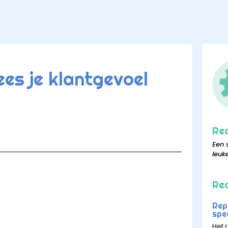
ees je klantgevoel
Re
Een 
leuk
Rec
Rep
spee
Het r