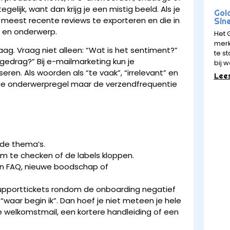
gelijk, want dan krijg je een mistig beeld. Als je
Gol
 meest recente reviews te exporteren en die in
Sin
n en onderwerp.
Het 
merk
g. Vraag niet alleen: “Wat is het sentiment?”
te st
drag?” Bij e-mailmarketing kun je
bij w
ren. Als woorden als “te vaak”, “irrelevant” en
Lee
et de onderwerpregel maar de verzendfrequentie
nde thema’s.
m te checken of de labels kloppen.
een FAQ, nieuwe boodschap of
supporttickets rondom de onboarding negatief
“waar begin ik”. Dan hoef je niet meteen je hele
welkomstmail, een kortere handleiding of een