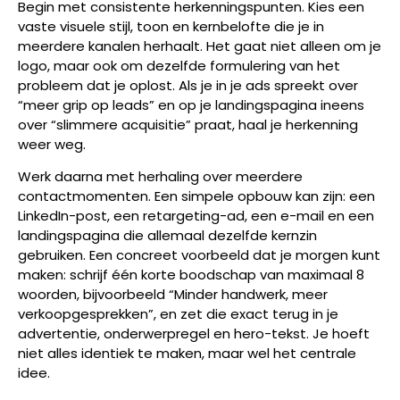
Begin met consistente herkenningspunten. Kies een
vaste visuele stijl, toon en kernbelofte die je in
meerdere kanalen herhaalt. Het gaat niet alleen om je
logo, maar ook om dezelfde formulering van het
probleem dat je oplost. Als je in je ads spreekt over
“meer grip op leads” en op je landingspagina ineens
over “slimmere acquisitie” praat, haal je herkenning
weer weg.
Werk daarna met herhaling over meerdere
contactmomenten. Een simpele opbouw kan zijn: een
LinkedIn-post, een retargeting-ad, een e-mail en een
landingspagina die allemaal dezelfde kernzin
gebruiken. Een concreet voorbeeld dat je morgen kunt
maken: schrijf één korte boodschap van maximaal 8
woorden, bijvoorbeeld “Minder handwerk, meer
verkoopgesprekken”, en zet die exact terug in je
advertentie, onderwerpregel en hero-tekst. Je hoeft
niet alles identiek te maken, maar wel het centrale
idee.