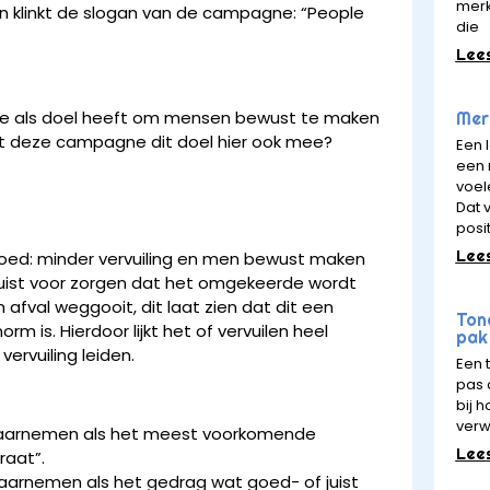
merk
Dan klinkt de slogan van de campagne: “People
die
Lee
gne als doel heeft om mensen bewust te maken
Merk
eikt deze campagne dit doel hier ook mee?
Een 
een 
voel
Dat v
posit
Lee
oed: minder vervuiling en men bewust maken
juist voor zorgen dat het omgekeerde wordt
afval weggooit, dit laat zien dat dit een
Ton
 is. Hierdoor lijkt het of vervuilen heel
pak 
ervuiling leiden.
Een 
pas a
bij 
verw
waarnemen als het meest voorkomende
Lee
raat”.
arnemen als het gedrag wat goed- of juist