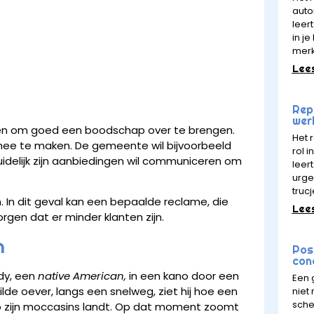
auto
leert
in j
mer
Lee
Rept
wer
ceren om goed een boodschap over te brengen.
Het 
s mee te maken. De gemeente wil bijvoorbeeld
rol 
uidelijk zijn aanbiedingen wil communiceren om
leer
urge
trucj
In dit geval kan een bepaalde reclame, die
Lee
orgen dat er minder klanten zijn.
n
Pos
con
ody, een
native American,
in een kano door een
Een 
uilde oever, langs een snelweg, ziet hij hoe een
niet
sche
op zijn moccasins landt. Op dat moment zoomt