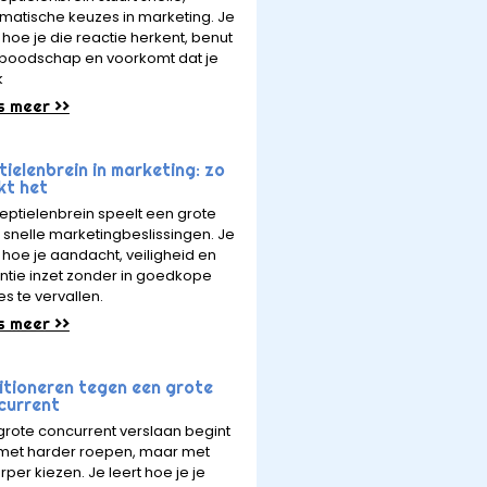
matische keuzes in marketing. Je
 hoe je die reactie herkent, benut
e boodschap en voorkomt dat je
k
s meer >>
ielenbrein in marketing: zo
kt het
reptielenbrein speelt een grote
in snelle marketingbeslissingen. Je
t hoe je aandacht, veiligheid en
ntie inzet zonder in goedkope
es te vervallen.
s meer >>
itioneren tegen een grote
current
grote concurrent verslaan begint
 met harder roepen, maar met
rper kiezen. Je leert hoe je je