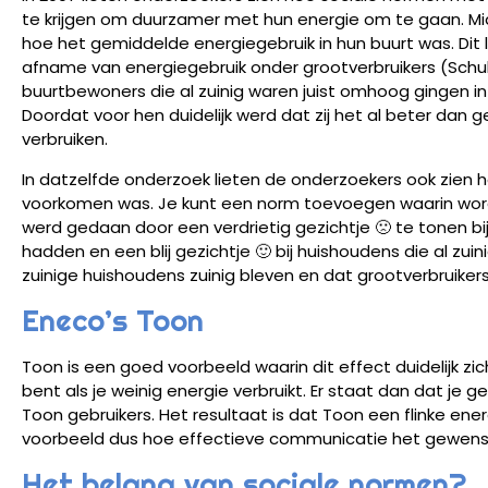
te krijgen om duurzamer met hun energie om te gaan. M
hoe het gemiddelde energiegebruik in hun buurt was. Dit
afname van energiegebruik onder grootverbruikers (Schult
buurtbewoners die al zuinig waren juist omhoog gingen i
Doordat voor hen duidelijk werd dat zij het al beter dan 
verbruiken.
In datzelfde onderzoek lieten de onderzoekers ook zien
voorkomen was. Je kunt een norm toevoegen waarin wordt
werd gedaan door een verdrietig gezichtje 🙁 te tonen bi
hadden en een blij gezichtje 🙂 bij huishoudens die al zu
zuinige huishoudens zuinig bleven en dat grootverbruikers
Eneco’s Toon
Toon is een goed voorbeeld waarin dit effect duidelijk zic
bent als je weinig energie verbruikt. Er staat dan dat je
Toon gebruikers. Het resultaat is dat Toon een flinke en
voorbeeld dus hoe effectieve communicatie het gewens
Het belang van sociale normen?