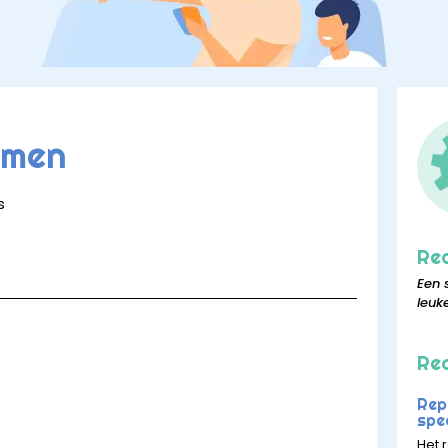
rmen
s
Re
Een 
leuk
Rec
Rep
spee
Het r