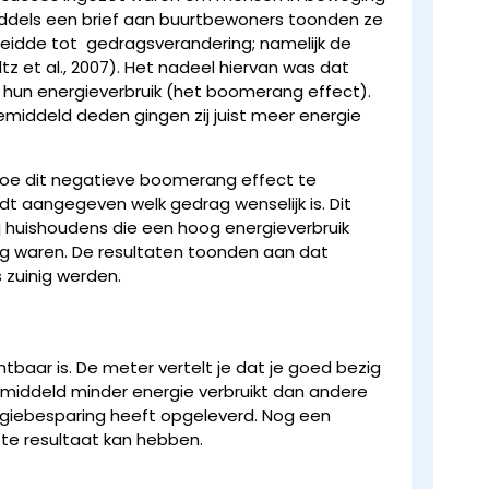
iddels een brief aan buurtbewoners toonden ze
 leidde tot gedragsverandering; namelijk de
z et al., 2007). Het nadeel hiervan was dat
n hun energieverbruik (het boomerang effect).
gemiddeld deden gingen zij juist meer energie
 hoe dit negatieve boomerang effect te
 aangegeven welk gedrag wenselijk is. Dit
j huishoudens die een hoog energieverbruik
inig waren. De resultaten toonden aan dat
 zuinig werden.
htbaar is. De meter vertelt je dat je goed bezig
 gemiddeld minder energie verbruikt dan andere
ergiebesparing heeft opgeleverd. Nog een
te resultaat kan hebben.