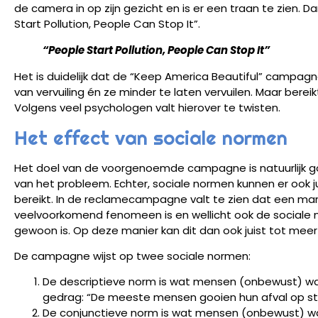
de camera in op zijn gezicht en is er een traan te zien. 
Start Pollution, People Can Stop It”.
“People Start Pollution, People Can Stop It”
Het is duidelijk dat de “Keep America Beautiful” campa
van vervuiling én ze minder te laten vervuilen. Maar ber
Volgens veel psychologen valt hierover te twisten.
Het effect van sociale normen
Het doel van de voorgenoemde campagne is natuurlijk g
van het probleem. Echter, sociale normen kunnen er ook 
bereikt. In de reclamecampagne valt te zien dat een man 
veelvoorkomend fenomeen is en wellicht ook de sociale norm
gewoon is. Op deze manier kan dit dan ook juist tot meer v
De campagne wijst op twee sociale normen:
De descriptieve norm is wat mensen (onbewust) 
gedrag: “De meeste mensen gooien hun afval op st
De conjunctieve norm is wat mensen (onbewust) wa