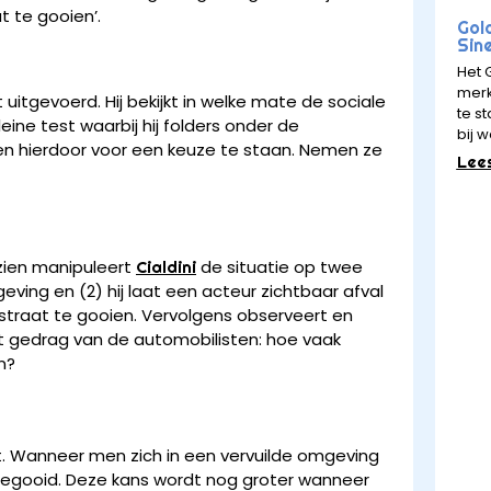
t te gooien’.
Gol
Sin
Het 
merk
 uitgevoerd. Hij bekijkt in welke mate de sociale
te st
ine test waarbij hij folders onder de
bij w
en hierdoor voor een keuze te staan. Nemen ze
Lee
 zien manipuleert
de situatie op twee
Cialdini
eving en (2) hij laat een acteur zichtbaar afval
straat te gooien. Vervolgens observeert en
het gedrag van de automobilisten: hoe vaak
n?
. Wanneer men zich in een vervuilde omgeving
t gegooid. Deze kans wordt nog groter wanneer