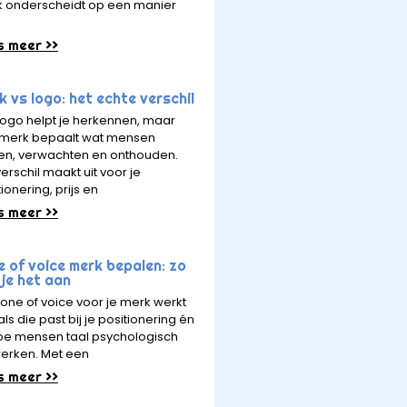
 onderscheidt op een manier
s meer >>
 vs logo: het echte verschil
logo helpt je herkennen, maar
merk bepaalt wat mensen
en, verwachten en onthouden.
erschil maakt uit voor je
ionering, prijs en
s meer >>
e of voice merk bepalen: zo
je het aan
tone of voice voor je merk werkt
ls die past bij je positionering én
hoe mensen taal psychologisch
erken. Met een
s meer >>