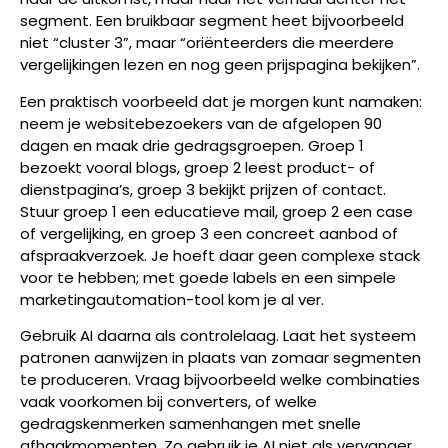
segment. Een bruikbaar segment heet bijvoorbeeld
niet “cluster 3”, maar “oriënteerders die meerdere
vergelijkingen lezen en nog geen prijspagina bekijken”.
Een praktisch voorbeeld dat je morgen kunt namaken:
neem je websitebezoekers van de afgelopen 90
dagen en maak drie gedragsgroepen. Groep 1
bezoekt vooral blogs, groep 2 leest product- of
dienstpagina’s, groep 3 bekijkt prijzen of contact.
Stuur groep 1 een educatieve mail, groep 2 een case
of vergelijking, en groep 3 een concreet aanbod of
afspraakverzoek. Je hoeft daar geen complexe stack
voor te hebben; met goede labels en een simpele
marketingautomation-tool kom je al ver.
Gebruik AI daarna als controlelaag. Laat het systeem
patronen aanwijzen in plaats van zomaar segmenten
te produceren. Vraag bijvoorbeeld welke combinaties
vaak voorkomen bij converters, of welke
gedragskenmerken samenhangen met snelle
afhaakmomenten. Zo gebruik je AI niet als vervanger