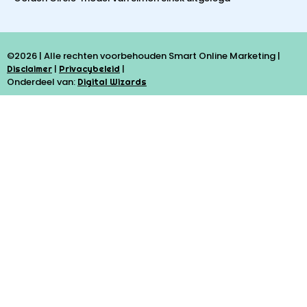
©2026 | Alle rechten voorbehouden Smart Online Marketing |
|
|
Disclaimer
Privacybeleid
Onderdeel van:
Digital Wizards