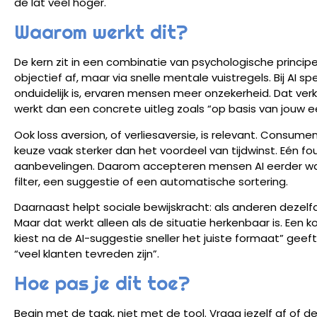
de lat veel hoger.
Waarom werkt dit?
De kern zit in een combinatie van psychologische princip
objectief af, maar via snelle mentale vuistregels. Bij AI s
onduidelijk is, ervaren mensen meer onzekerheid. Dat v
werkt dan een concrete uitleg zoals “op basis van jouw e
Ook loss aversion, of verliesaversie, is relevant. Consume
keuze vaak sterker dan het voordeel van tijdwinst. Eén 
aanbevelingen. Daarom accepteren mensen AI eerder wa
filter, een suggestie of een automatische sortering.
Daarnaast helpt sociale bewijskracht: als anderen dezelfd
Maar dat werkt alleen als de situatie herkenbaar is. Een k
kiest na de AI-suggestie sneller het juiste formaat” ge
“veel klanten tevreden zijn”.
Hoe pas je dit toe?
Begin met de taak, niet met de tool. Vraag jezelf af of 