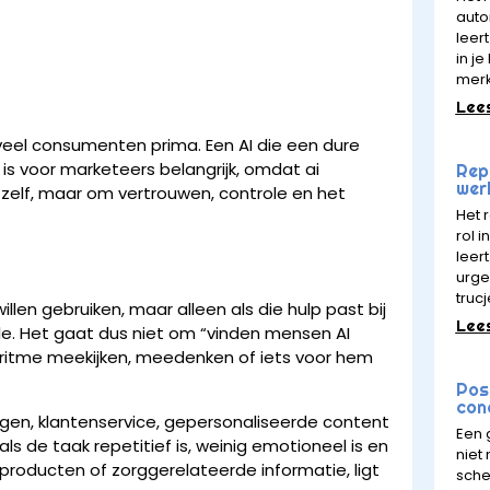
auto
leert
in j
mer
Lee
veel consumenten prima. Een AI die een dure
is voor marketeers belangrijk, omdat ai
Rept
wer
elf, maar om vertrouwen, controle en het
Het 
rol 
leer
urge
trucj
en gebruiken, maar alleen als die hulp past bij
Lee
ole. Het gaat dus niet om “vinden mensen AI
oritme meekijken, meedenken of iets voor hem
Pos
con
ingen, klantenservice, gepersonaliseerde content
Een 
s de taak repetitief is, weinig emotioneel is en
niet
e producten of zorggerelateerde informatie, ligt
sche