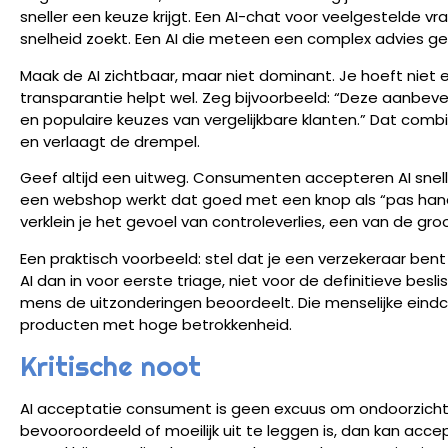
sneller een keuze krijgt. Een AI-chat voor veelgestelde v
snelheid zoekt. Een AI die meteen een complex advies gee
Maak de AI zichtbaar, maar niet dominant. Je hoeft niet el
transparantie helpt wel. Zeg bijvoorbeeld: “Deze aanbev
en populaire keuzes van vergelijkbare klanten.” Dat comb
en verlaagt de drempel.
Geef altijd een uitweg. Consumenten accepteren AI sneller
een webshop werkt dat goed met een knop als “pas hand
verklein je het gevoel van controleverlies, een van de
Een praktisch voorbeeld: stel dat je een verzekeraar bent 
AI dan in voor eerste triage, niet voor de definitieve beslis
mens de uitzonderingen beoordeelt. Die menselijke eindc
producten met hoge betrokkenheid.
Kritische noot
AI acceptatie consument is geen excuus om ondoorzichti
bevooroordeeld of moeilijk uit te leggen is, dan kan accep