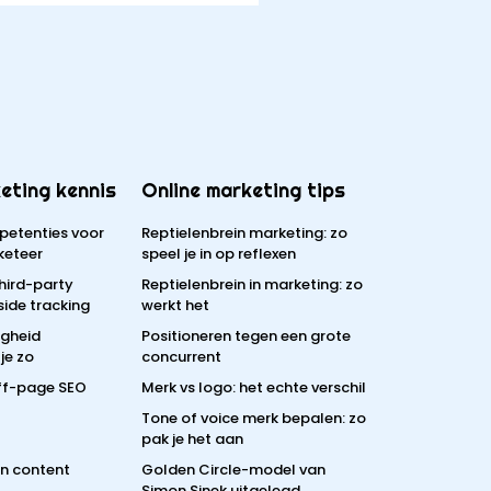
eting kennis
Online marketing tips
petenties voor
Reptielenbrein marketing: zo
keteer
speel je in op reflexen
third-party
Reptielenbrein in marketing: zo
side tracking
werkt het
igheid
Positioneren tegen een grote
je zo
concurrent
off-page SEO
Merk vs logo: het echte verschil
Tone of voice merk bepalen: zo
pak je het aan
en content
Golden Circle-model van
Simon Sinek uitgelegd