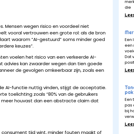
merk
die
Lee
es. Mensen wegen risico en voordeel niet
Merk
peelt vooral vertrouwen een grote rol: als de bron
erklaart waarom “AI-gestuurd” soms minder goed
Een 
een 
erdere keuzes”.
voel
Dat v
nten voelen het risico van een verkeerde AI-
posit
fout advies kan zwaarder wegen dan tien goede
Lee
nneer de gevolgen omkeerbaar zijn, zoals een
Ton
e AI-functie nuttig vinden, stijgt de acceptatie.
pak 
orte toelichting zoals “80% van de gebruikers
Een 
eft meer houvast dan een abstracte claim dat
pas a
bij 
verw
Lee
de consument tijd wint, minder fouten maakt of