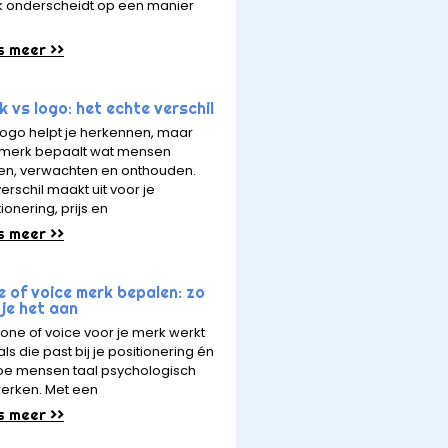
 onderscheidt op een manier
s meer >>
 vs logo: het echte verschil
logo helpt je herkennen, maar
merk bepaalt wat mensen
en, verwachten en onthouden.
erschil maakt uit voor je
ionering, prijs en
s meer >>
e of voice merk bepalen: zo
je het aan
tone of voice voor je merk werkt
ls die past bij je positionering én
hoe mensen taal psychologisch
erken. Met een
s meer >>