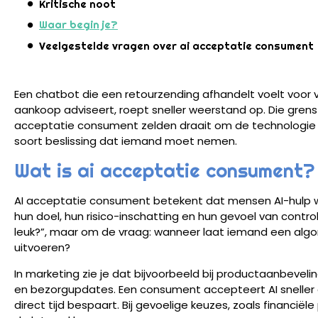
Kritische noot
Waar begin je?
Veelgestelde vragen over ai acceptatie consument
Een chatbot die een retourzending afhandelt voelt voor 
aankoop adviseert, roept sneller weerstand op. Die grens 
acceptatie consument zelden draait om de technologie z
soort beslissing dat iemand moet nemen.
Wat is ai acceptatie consument?
AI acceptatie consument betekent dat mensen AI-hulp will
hun doel, hun risico-inschatting en hun gevoel van contr
leuk?”, maar om de vraag: wanneer laat iemand een alg
uitvoeren?
In marketing zie je dat bijvoorbeeld bij productaanbevel
en bezorgupdates. Een consument accepteert AI sneller al
direct tijd bespaart. Bij gevoelige keuzes, zoals financiël