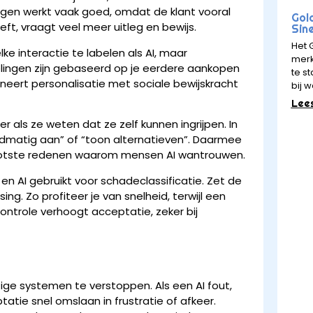
ragen werkt vaak goed, omdat de klant vooral
Gol
ft, vraagt veel meer uitleg en bewijs.
Sin
Het 
ke interactie te labelen als AI, maar
merk
elingen zijn gebaseerd op je eerdere aankopen
te st
ineert personalisatie met sociale bewijskracht
bij w
Lee
 als ze weten dat ze zelf kunnen ingrijpen. In
matig aan” of “toon alternatieven”. Daarmee
 grootste redenen waarom mensen AI wantrouwen.
en AI gebruikt voor schadeclassificatie. Zet de
sing. Zo profiteer je van snelheid, terwijl een
ontrole verhoogt acceptatie, zeker bij
ge systemen te verstoppen. Als een AI fout,
tatie snel omslaan in frustratie of afkeer.