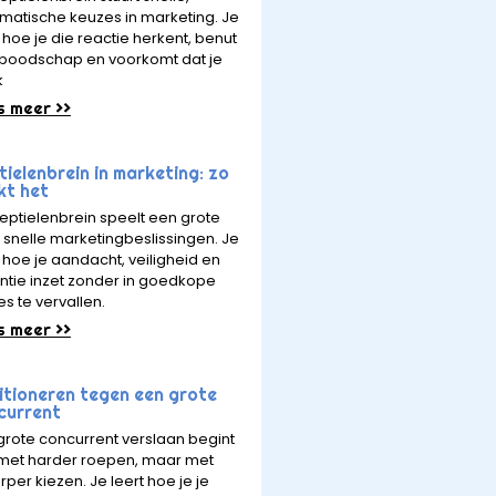
matische keuzes in marketing. Je
 hoe je die reactie herkent, benut
e boodschap en voorkomt dat je
k
s meer >>
ielenbrein in marketing: zo
kt het
reptielenbrein speelt een grote
in snelle marketingbeslissingen. Je
t hoe je aandacht, veiligheid en
ntie inzet zonder in goedkope
es te vervallen.
s meer >>
itioneren tegen een grote
current
grote concurrent verslaan begint
 met harder roepen, maar met
rper kiezen. Je leert hoe je je