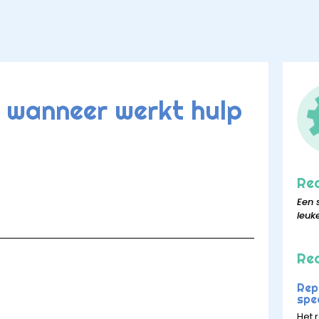
: wanneer werkt hulp
Re
Een 
leuk
Rec
Rep
spee
Het r