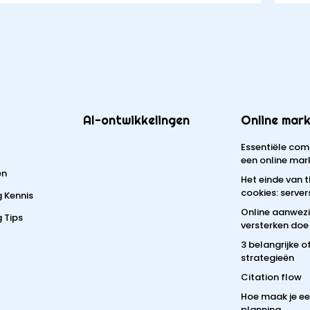
AI-ontwikkelingen
Online mark
Essentiële com
een online mar
en
Het einde van 
cookies: server
g Kennis
Online aanwez
 Tips
versterken doe 
3 belangrijke 
strategieën
Citation flow
Hoe maak je e
planning