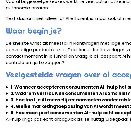
Vooral bij gevoelige keuzes werkt te veel automatiseri
autonomie ervaren.
Test daarom niet alleen of AI efficiënt is, maar ook of m
Waar begin je?
De snelste winst zit meestal in klantvragen met lage emot
eenvoudige productkeuzes. Daar kun je frictie verlagen zo
contactmoment in je funnel en vraag je af: bespaart AI hi
controle om ja te zeggen?
Veelgestelde vragen over ai acc
1. Wanneer accepteren consumenten AI-hulp het s
2. Waarom vertrouwen consumenten AI soms niet?
3. Hoe laat je AI menselijker aanvoelen zonder misl
4. Welke marketingtoepassing van AI wordt mees
5. Hoe meet je of consumenten AI-hulp echt accep
AI-hulp krijgt pas echt draagvlak als ze nuttig, uitlegbaar