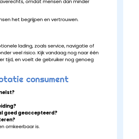
ng averechts, omdat mensen dan minder
ensen het begrijpen en vertrouwen.
ionele lading, zoals service, navigatie of
nder veel risico. Kijk vandaag nog naar één
er tijd, en voelt de gebruiker nog genoeg
eptatie consument
nelst?
eiding?
tal goed geaccepteerd?
teren?
 en omkeerbaar is.