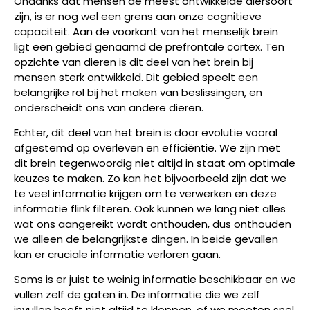
Ondanks dat mensen de meest ontwikkelde diersoort
zijn, is er nog wel een grens aan onze cognitieve
capaciteit. Aan de voorkant van het menselijk brein
ligt een gebied genaamd de prefrontale cortex. Ten
opzichte van dieren is dit deel van het brein bij
mensen sterk ontwikkeld. Dit gebied speelt een
belangrijke rol bij het maken van beslissingen, en
onderscheidt ons van andere dieren.
Echter, dit deel van het brein is door evolutie vooral
afgestemd op overleven en efficiëntie. We zijn met
dit brein tegenwoordig niet altijd in staat om optimale
keuzes te maken. Zo kan het bijvoorbeeld zijn dat we
te veel informatie krijgen om te verwerken en deze
informatie flink filteren. Ook kunnen we lang niet alles
wat ons aangereikt wordt onthouden, dus onthouden
we alleen de belangrijkste dingen. In beide gevallen
kan er cruciale informatie verloren gaan.
Soms is er juist te weinig informatie beschikbaar en we
vullen zelf de gaten in. De informatie die we zelf
invullen hoeft niet altijd te kloppen, of we moeten snel